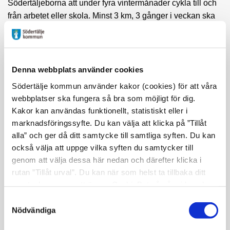
Södertäljeborna att under fyra vintermånader cykla till och
från arbetet eller skola. Minst 3 km, 3 gånger i veckan ska
de ta cykeln i utbyte mot dubbdäck.
Resultatet har för femte året i rad varit mycket positivt.
- Det som vi sett under alla åren vi har anordnat
Denna webbplats använder cookies
Vintercyklisten är att en stor majoritet av deltagarna tycker
Södertälje kommun använder kakor (cookies) för att våra
att det gått bättre än förväntat att cykla under vinterhalvåret.
webbplatser ska fungera så bra som möjligt för dig.
Då är det till största del deltagare som tagit bilen till arbetet
Kakor kan användas funktionellt, statistiskt eller i
eller skola under vinterhalvåret, säger Gunilla Säwenmyr,
marknadsföringssyfte. Du kan välja att klicka på ”Tillåt
projektkommunikatör för Vintercyklisten.
alla” och ger då ditt samtycke till samtliga syften. Du kan
också välja att uppge vilka syften du samtycker till
Positivt resultat på flera sätt
genom att välja dessa här nedan och därefter klicka i
rutan ”Tillåt urval”. Du kan när som helst ta tillbaka ditt
I år har deltagarna cyklat i snitt 250 km per person mellan 1
samtycke genom att öppna CookieBot på vår sida och
december och 31 mars, något som rapporterats in via
klicka på ”Ta tillbaka samtycke”. Genom att klicka på
appen Strava.
Samtyckesval
"Visa detaljer" kan du läsa om hur kakorna används och
Nödvändiga
- I enkäten vi skickade ut när perioden var slut, var det
hur vi och våra leverantörer inhämtar och behandlar