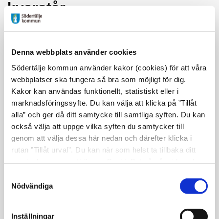
kvarstår
Trots att arbetet med den nya gång- och cykelvägen är
färdigställt kommer det att finnas en längsgående
avspärrning mot slänten mellan landsvägen och gång- och
Denna webbplats använder cookies
cykelvägen under en tid framöver.
Södertälje kommun använder kakor (cookies) för att våra
webbplatser ska fungera så bra som möjligt för dig.
Anledningen är att Trafikverket planerar att genomföra
Kakor kan användas funktionellt, statistiskt eller i
vattenskyddsåtgärder i området, med beräknad byggstart
marknadsföringssyfte. Du kan välja att klicka på ”Tillåt
våren 2026. Den slutliga utformningen av slänten och
alla” och ger då ditt samtycke till samtliga syften. Du kan
området intill kommer därför att bli klar först när
också välja att uppge vilka syften du samtycker till
Trafikverket genomfört sina arbeten.
genom att välja dessa här nedan och därefter klicka i
Av säkerhetsskäl och för att den nuvarande lösningen
rutan ”Tillåt urval”. Du kan när som helst ta tillbaka ditt
avviker från standarden och planerad slutprodukt, hålls
samtycke genom att öppna CookieBot på vår sida och
området avspärrat tills Trafikverkets åtgärder är
klicka på ”Ta tillbaka samtycke”. Genom att klicka på
Samtyckesval
genomförda.
"Visa detaljer" kan du läsa om hur kakorna används och
Nödvändiga
hur vi och våra leverantörer inhämtar och behandlar
Mer information om Trafikverkets projekt.
personuppgifter.
Inställningar