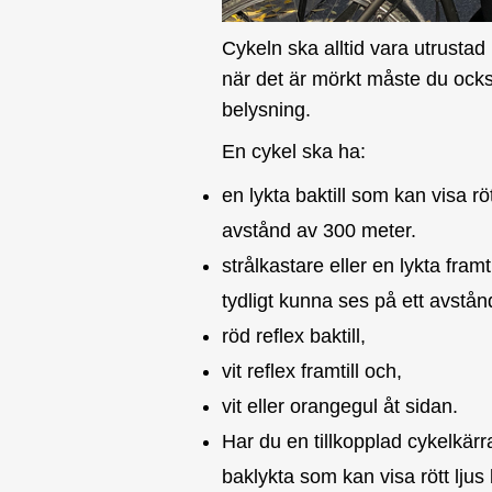
Cykeln ska alltid vara utrusta
när det är mörkt måste du också 
belysning.
En cykel ska ha:
en lykta baktill som kan visa rö
avstånd av 300 meter.
strålkastare eller en lykta framt
tydligt kunna ses på ett avstå
röd reflex baktill,
vit reflex framtill och,
vit eller orangegul åt sidan.
Har du en tillkopplad cykelkärr
baklykta som kan visa rött lju