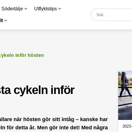
i Södertälje
Utflyktstips
lt
cykeln inför hösten
ta cykeln inför
llare när hösten gör sitt intåg – kanske har
2023-
eln för detta år. Men gör inte det! Med några