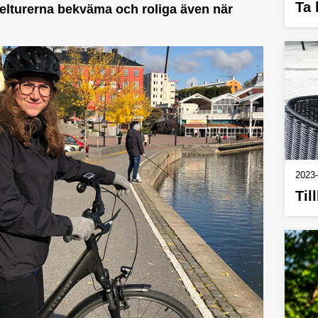
Ta 
elturerna bekväma och roliga även när
2023-
Til