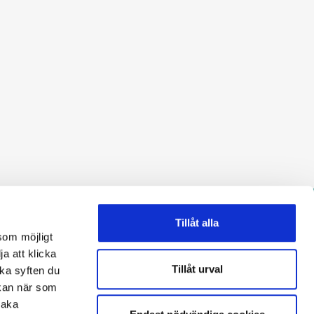
Tillåt alla
som möjligt
ja att klicka
Tillåt urval
lka syften du
 kan när som
www.sodertalje.se
baka