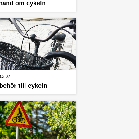
hand om cykeln
03-02
lbehör till cykeln