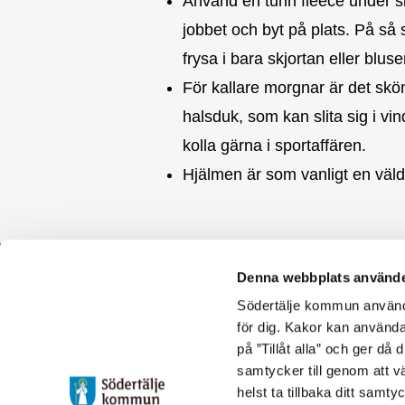
Använd en tunn fleece under sk
jobbet och byt på plats. På så s
frysa i bara skjortan eller bluse
För kallare morgnar är det skön
halsduk, som kan slita sig i vi
kolla gärna i sportaffären.
Hjälmen är som vanligt en väldig
Denna webbplats använde
Södertälje kommun använde
Heja hojen är en
för dig. Kakor kan användas
inspirationswebb för att lyfta
på ”Tillåt alla” och ger då
cykling i Södertälje. Bakom den
samtycker till genom att vä
står Samhällsbyggnadskontoret i
helst ta tillbaka ditt samt
Södertälje kommun.