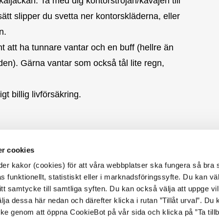
aljackan. Ta med dig kontorströjan/kavajen till
ätt slipper du svetta ner kontorskläderna, eller
n.
t att ha tunnare vantar och en buff (hellre än
nden). Gärna vantar som också tål lite regn,
t billig livförsäkring.
r cookies
r kakor (cookies) för att våra webbplatser ska fungera så bra 
Följ oss på sociala medier!
Kontaktuppgifter
 funktionellt, statistiskt eller i marknadsföringssyfte. Du kan väl
 ditt samtycke till samtliga syften. Du kan också välja att uppge vi
E-post:
hejahojen@sodertalje.se
Instagram
Tel (Kontaktcenter):
08-523 010
lja dessa här nedan och därefter klicka i rutan ”Tillåt urval”. Du
00
ycke genom att öppna CookieBot på vår sida och klicka på ”Ta till